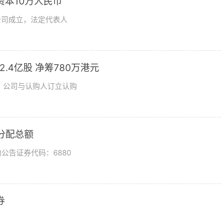
资本10万人民币
公司成立，法定代表人
发2.4亿股 净筹780万港元
日，公司与认购人订立认购
润分配总额
公告证券代码：6880
券