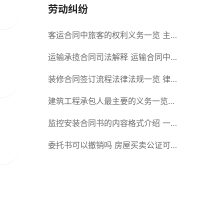
劳动纠纷
客运合同中旅客的权利义务一览 主
要包括这些内容
运输承揽合同司法解释 运输合同中
承运人的义务有哪些
装修合同签订流程法律法规一览 律
师解答
建筑工程承包人最主要的义务一览
承包合同内容介绍
监控安装合同书的内容格式介绍 一
般包括这些条款
委托书可以撤销吗 房屋买卖公证可
否撤销