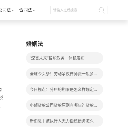
公司法
合同法
婚姻法
“深言未来”智能政务一体机发布
全球今头条！劳动争议律师费一般多少
钱？发生劳动争议如何算工资？
的
今日视点：分居的期限是怎么样规定
税
的？写分居协议如何才能有效？
小额贷款公司贷款原则有哪些？贷款不
关
还有什么后果？
新消息丨被执行人无力偿还债务怎么