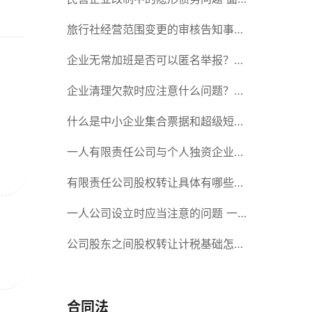
对隐形债务问题应该如何解决？
旅行社经营范围变更的审核告知事项
旅游业的发展现状和趋势
企业无常加班是否可以匿名举报？强
制加班公司没有加班费怎么办？
企业清理欠款时应注意什么问题？企
业短期借款需要注意哪些事项？
什么是中小企业集合票据和超级短期
融资券？一起来了解一下吧！
一人有限责任公司与个人独资企业的
区别 这些知识你都知道吗？
有限责任公司股权转让具体有哪些形
式？来了解下这五种形式
一人公司设立时应当注意的问题 一
人公司的特征
公司股东之间股权转让计税基础怎么
确认？公司股东之间的股权转让要符
合什么要件？
合同法