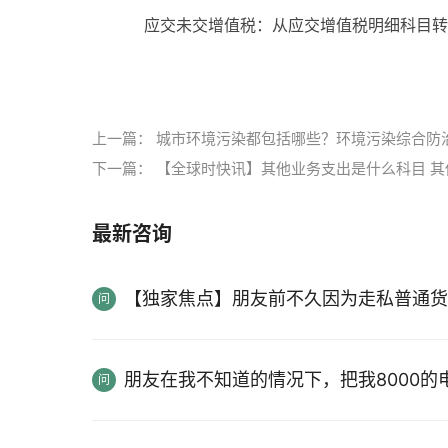
应交未交增值税：从应交增值税明细科目转
标签：
增值税会计
增值税会计处理规定
增值
上一篇：
城市环境污染都包括哪些？环境污染综合防
下一篇：
【全球时快讯】其他业务支出是什么科目 
最新咨询
【独家焦点】朋友前不久因为走私普通货
朋友在我不知道的情况下，把我8000