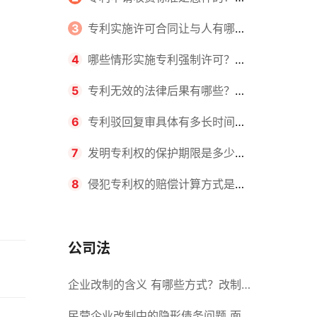
请不同类型的专利所需要的钱不同
3
专利实施许可合同让与人有哪些
主要义务？专利实施许可合同与专利
4
哪些情形实施专利强制许可？专
许可合同有什么区别？
利强制许可的前提条件是什么？
5
专利无效的法律后果有哪些？专
利的无效情形有哪些？
6
专利驳回复审具体有多长时间？
哪些情况下专利申请可能被驳回？
7
发明专利权的保护期限是多少
年？非专利发明人是否有专利申请
8
侵犯专利权的赔偿计算方式是什
权？
么？侵犯专利权的诉讼时效为多长时
间？
公司法
企业改制的含义 有哪些方式？改制
后国企员工属于什么性质？
民营企业改制中的隐形债务问题 面