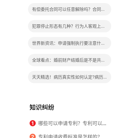
办?被执行人信息多久可以消除?
有偿委托合同可以任意解除吗？合同无
效的处理看这里|热门看点
犯罪停止形态有几种？行为人客观上实
施了中止犯罪的行为指的是什么？
世界新资讯：申请强制执行要注意什么
申请法院强制执行的费用由谁出？
全球看点：婚前财产结婚后是不是共同
财产？婚前财产婚后产生的收益如何分
天天精选！病历真实性如何认定?病历
割？
书写规范是怎样的？
知识纠纷
1
哪些可以申请专利？专利可以同
时多个人一起申请吗？
2
专利申请收费标准是怎样的？申