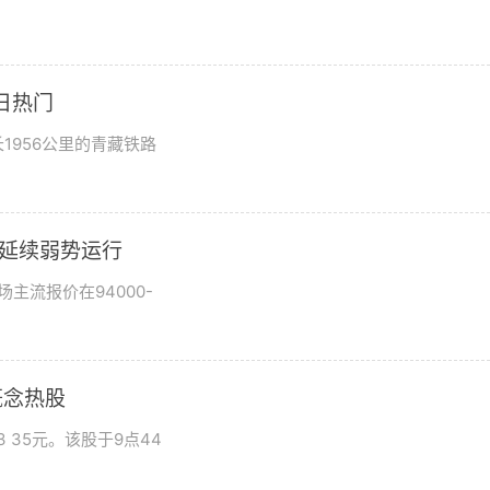
日热门
1956公里的青藏铁路
市场延续弱势运行
场主流报价在94000-
概念热股
 35元。该股于9点44