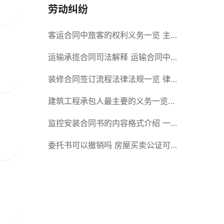
劳动纠纷
客运合同中旅客的权利义务一览 主
要包括这些内容
运输承揽合同司法解释 运输合同中
承运人的义务有哪些
装修合同签订流程法律法规一览 律
师解答
建筑工程承包人最主要的义务一览
承包合同内容介绍
监控安装合同书的内容格式介绍 一
般包括这些条款
委托书可以撤销吗 房屋买卖公证可
否撤销