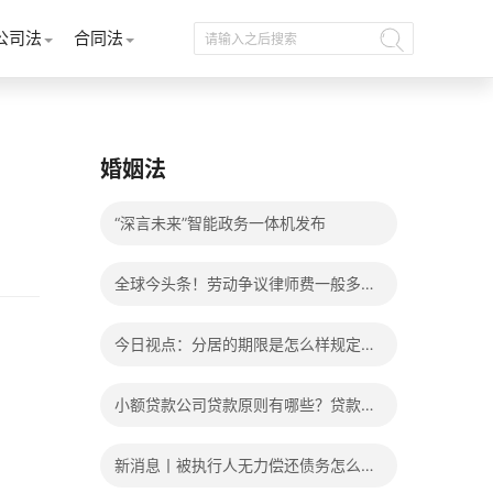
公司法
合同法
婚姻法
“深言未来”智能政务一体机发布
全球今头条！劳动争议律师费一般多少
钱？发生劳动争议如何算工资？
今日视点：分居的期限是怎么样规定
的？写分居协议如何才能有效？
小额贷款公司贷款原则有哪些？贷款不
还有什么后果？
新消息丨被执行人无力偿还债务怎么